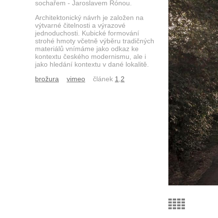
sochařem - Jaroslavem Rónou.
Architektonický návrh je založen na
výtvarné čitelnosti a výrazové
jednoduchosti. Kubické formování
strohé hmoty včetně výběru tradičných
materiálů vnímáme jako odkaz ke
kontextu českého modernismu, ale i
jako hledání kontextu v dané lokalitě.
brožura
vimeo
článek
1
,
2