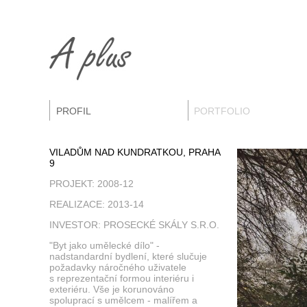
PROFIL
PORTFOLIO
VILADŮM NAD KUNDRATKOU, PRAHA
9
PROJEKT: 2008-12
REALIZACE: 2013-14
INVESTOR: PROSECKÉ SKÁLY S.R.O.
"Byt jako umělecké dílo" -
nadstandardní bydlení, které slučuje
požadavky náročného uživatele
s reprezentační formou interiéru i
exteriéru. Vše je korunováno
spoluprací s umělcem - malířem a