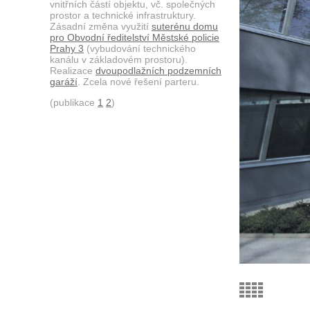
vnitřních částí objektu, vč. společných
prostor a technické infrastruktury.
Zásadní změna využití
suterénu domu
pro Obvodní ředitelství Městské policie
Prahy 3
(vybudování technického
kanálu v základovém prostoru).
Realizace
dvoupodlažních podzemních
garáží
. Zcela nové řešení parteru.
(publikace
1
2
)