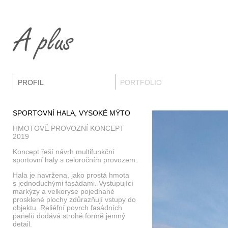
PROFIL
PORTFOLIO
SPORTOVNÍ HALA, VYSOKÉ MÝTO
HMOTOVĚ PROVOZNÍ KONCEPT
2019
Koncept řeší návrh multifunkční
sportovní haly s celoročním provozem.
Hala je navržena, jako prostá hmota
s jednoduchými fasádami. Vystupující
markýzy a velkoryse pojednané
prosklené plochy zdůrazňují vstupy do
objektu. Reliéfní povrch fasádních
panelů dodává strohé formě jemný
detail.