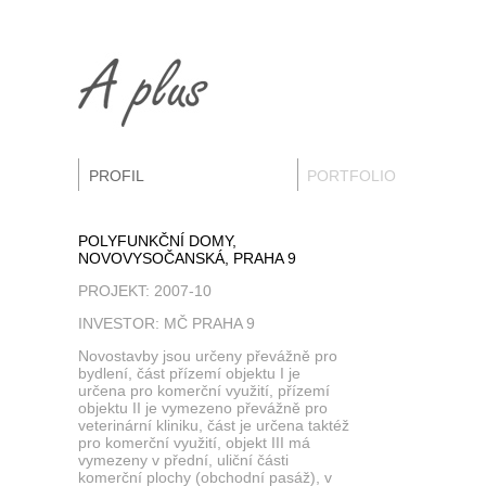
PROFIL
PORTFOLIO
POLYFUNKČNÍ DOMY,
NOVOVYSOČANSKÁ, PRAHA 9
PROJEKT: 2007-10
INVESTOR: MČ PRAHA 9
Novostavby jsou určeny převážně pro
bydlení, část přízemí objektu I je
určena pro komerční využití, přízemí
objektu II je vymezeno převážně pro
veterinární kliniku, část je určena taktéž
pro komerční využití, objekt III má
vymezeny v přední, uliční části
komerční plochy (obchodní pasáž), v