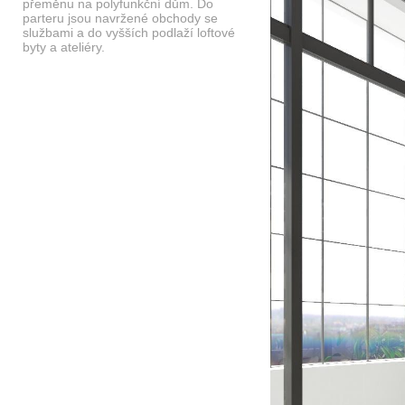
přeměnu na polyfunkční dům. Do
parteru jsou navržené obchody se
službami a do vyšších podlaží loftové
byty a ateliéry.