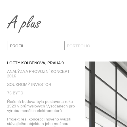
PROFIL
PORTFOLIO
LOFTY KOLBENOVA, PRAHA 9
ANALÝZA A PROVOZNÍ KONCEPT
2016
SOUKROMÝ INVESTOR
75 BYTŮ
Řešená budova byla postavena roku
1929 v průmyslových Vysočanech pro
výrobu menších elektromotorů.
Projekt řeší koncepci nového využití
stávajícího objektu a jeho možnou