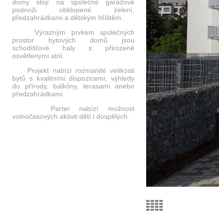
domy stojí na společné garážové
podnoži obklopené zelení,
předzahrádkami a dětským hřištěm.
Výrazným prvkem společných
prostor bytových domů jsou
schodišťové haly s přirozeně
osvětlenými atrii.
Projekt nabízí rozmanité velikosti
bytů s kvalitními dispozicemi, výhledy
do přírody, balkóny, terasami anebo
předzahrádkami.
Parter nabízí možnost
volnočasových aktivit dětí i dospělých.