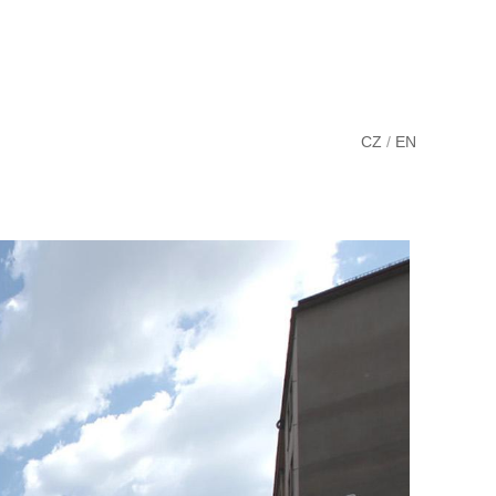
CZ
/
EN