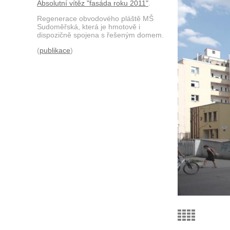
Absolutní vítěz "fasáda roku 2011"
.
Regenerace obvodového pláště MŠ
Sudoměřská, která je hmotově i
dispozičně spojena s řešeným domem.
(
publikace
)